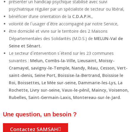
présenter un handicap psychique stabilisé avec suivi
psychiatrique régulier par un spécialiste de secteur ou libéral,
bénéficier d’une orientation de la
C.D.A.P.H.
,
volonté de l´usager d´être accompagné par notre Service,
être domicilié et vivre sur le territoire des 2 Maisons
Départementales des Solidarités (M.D.S.) de
MELUN-Val de
Seine et Sénart.
Le secteur d´intervention s´étend sur les 23 communes
suivantes :
Melun, Combs-la-Ville, Lieusaint, Moissy-
Cramayel, savigny-le-Temple, Nandy, Réau, Cesson, Vert-
saint-denis, Seine Port, Boissise-la-Bertrand, Boissise le
Roi, Boissettes, Le Mée sur-seine, Dammarie-les-Lys, La
Rochette, Livry sur-seine, Vaux-le-pénil, Maincy, Voisenon,
Rubelles, Saint-Germain-Laxis, Montereau-sur-le-Jard.
Une question, un besoin ?
Contactez SAMSAH