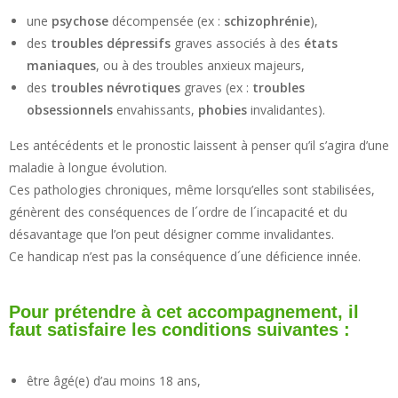
une
psychose
décompensée (ex :
schizophrénie
),
des
troubles dépressifs
graves associés à des
états
maniaques
, ou à des troubles anxieux majeurs,
des
troubles névrotiques
graves (ex :
troubles
obsessionnels
envahissants,
phobies
invalidantes).
Les antécédents et le pronostic laissent à penser qu’il s’agira d’une
maladie à longue évolution.
Ces pathologies chroniques, même lorsqu’elles sont stabilisées,
génèrent des conséquences de l´ordre de l´incapacité et du
désavantage que l’on peut désigner comme invalidantes.
Ce handicap n’est pas la conséquence d´une déficience innée.
Pour prétendre à cet accompagnement, il
faut satisfaire les conditions suivantes :
être âgé(e) d’au moins 18 ans,